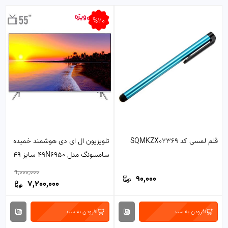
%20
قلم لمسی کد SQMKZX02369
تلویزیون ال ای دی هوشمند خمیده
سامسونگ مدل 49N6950 سایز 49
اینچ
9,000,000
90,000
7,200,000
افزودن به سبد
افزودن به سبد