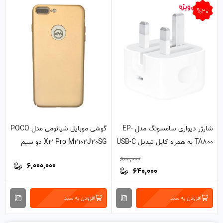
%20
شارژر دیواری سامسونگ مدل EP-
گوشی موبایل شیائومی مدل POCO
TA800 به همراه کابل تبدیل USB-C
X3 Pro M2102J20SG دو سیم‌
کارت ظرفیت 256 گیگابایت و 8
800,000
6,000,000
گیگابایت رم
640,000
افزودن به سبد
افزودن به سبد