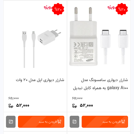
%20
%20
شارژر دیواری سامسونگ مدل
شارژر دیواری اپل مدل 20 وات
galaxy A100 به همراه کابل تبدیل
USB-C
65,000
65,000
52,000
52,000
افزودن به سبد
افزودن به سبد